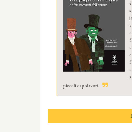
è
s
i
v
c
f
c
c
f
c
s
piccoli capolavori.