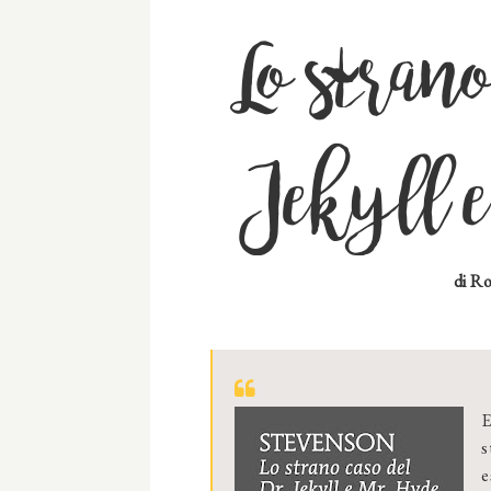
Lo stran
Jekyll
di R
o
E
s
e