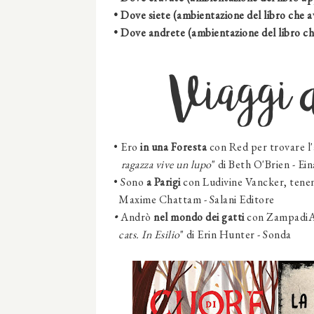
• Dove siete (ambientazione del libro che a
• Dove andrete (ambientazione del libro ch
Viaggi 
• Ero
in una Foresta
con
Red
per trovare l
ragazza vive un lupo
" di Beth O'Brien - Ei
• Sono
a Parigi
con
Ludivine Vancker, tenen
Maxime Chattam -
Salani Editore
•
Andrò
nel mondo dei gatti
con
ZampadiA
cats. In Esilio
" di Erin Hunter -
Sonda