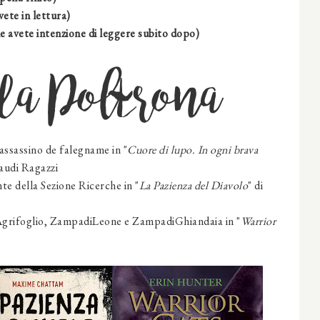
vete in lettura)
e avete intenzione di leggere subito dopo)
da Poltrona
'assassino de falegname
in "
Cuore di lupo. In ogni brava
naudi Ragazzi
te della Sezione Ricerche
in "
La Pazienza del Diavolo
" di
grifoglio
,
ZampadiLeone e
ZampadiGhiandaia
in "
Warrior