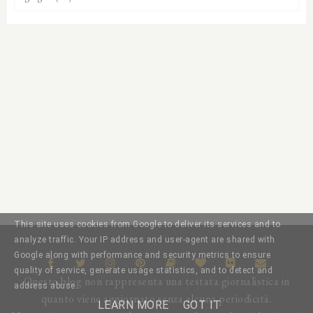
This site uses cookies from Google to deliver its services and to
analyze traffic. Your IP address and user-agent are shared with
Google along with performance and security metrics to ensure
quality of service, generate usage statistics, and to detect and
Questo blog non rappresenta una testata giornalistica in
address abuse.
quanto viene aggiornato senza alcuna periodicità.
LEARN MORE
GOT IT