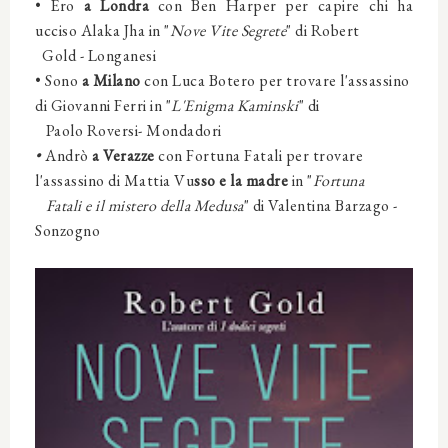
• Ero
a
Londra
con
Ben Harper
per capire chi ha
ucciso
Alaka Jha
in "
Nove Vite Segrete
" di Robert
Gold - Longanesi
• Sono
a
Milano
con
Luca Botero
per trovare l'assassino
di
Giovanni Ferri
in "
L'Enigma Kaminski
" di
Paolo Roversi- Mondadori
•
Andrò
a
Verazze
con
Fortuna Fatali
per trovare
l'assassino di
Mattia Vu
sso e la madre
in "
Fortuna
Fatali e il mistero della Medusa
" di Valentina Barzago -
Sonzogno