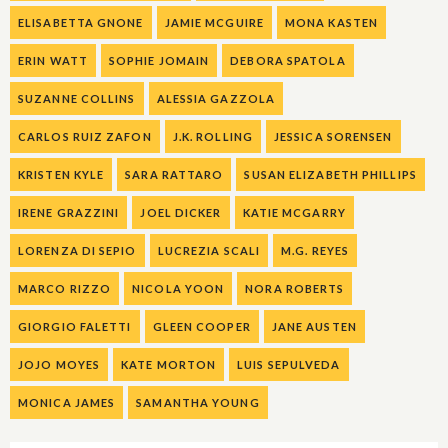
ELISABETTA GNONE
JAMIE MCGUIRE
MONA KASTEN
ERIN WATT
SOPHIE JOMAIN
DEBORA SPATOLA
SUZANNE COLLINS
ALESSIA GAZZOLA
CARLOS RUIZ ZAFON
J.K. ROLLING
JESSICA SORENSEN
KRISTEN KYLE
SARA RATTARO
SUSAN ELIZABETH PHILLIPS
IRENE GRAZZINI
JOEL DICKER
KATIE MCGARRY
LORENZA DI SEPIO
LUCREZIA SCALI
M.G. REYES
MARCO RIZZO
NICOLA YOON
NORA ROBERTS
GIORGIO FALETTI
GLEEN COOPER
JANE AUSTEN
JOJO MOYES
KATE MORTON
LUIS SEPULVEDA
MONICA JAMES
SAMANTHA YOUNG