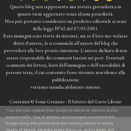
Questo blog non rappresenta una testata giornalistica in
quanto viene aggiornato senza alcuna periodicità.
Non può pertanto considerarsi un prodotto editoriale ai sensi
della legge N°62 del 07/03/2001.
Rare immagini sono tratte da internet, ma se il loro uso violasse
diritti d'autore, lo si comunichi all'autore del blog che
provvederà alla loro pronta rimozione. L'autore dichiara di non
essere responsabile dei commenti lasciati nei post. Eventuali
commenti dei lettori, lesivi dell'immagine o dell'onorabilità di
persone terze, il cui contenuto fosse ritenuto non idoneo alla
pubblicazione
verranno insindacabilmente rimossi.
Contenuti © Sonia Graziano - Il Salotto del Gatto Libraio
This site uses cookies from Google to deliver its services and to
analyze traffic. Your IP address and user-agent are shared with
Google along with performance and security metrics to ensure
© 2017
Il Salotto del Gatto Libraio
. Designed by
Catnip Design | Be
quality of service, generate usage statistics, and to detect and