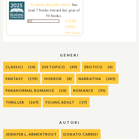
Il salotto del gatto libraio
has
read 7 books toward her goal of
50 books.
7 of 50
(14%)
view books
GENERI
CLASSICI
(14)
DISTOPICO
(49)
EROTICO
(4)
FANTASY
(159)
HORROR
(8)
NARRATIVA
(245)
PARANORMAL ROMANCE
(10)
ROMANCE
(95)
THRILLER
(147)
YOUNG ADULT
(57)
AUTORI
JENNIFER L. ARMENTROUT
DONATO CARRISI