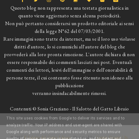
Questo blog non rappresenta una testata giornalistica in
quanto viene aggiornato senza alcuna periodicità.
Non può pertanto considerarsi un prodotto editoriale ai sensi
della legge N°62 del 07/03/2001.
Rare immagini sono tratte da internet, ma se il loro uso violasse
diritti d'autore, lo si comunichi all'autore del blog che
provvederà alla loro pronta rimozione. L'autore dichiara di non
essere responsabile dei commenti lasciati nei post. Eventuali
commenti dei lettori, lesivi dell'immagine o dell'onorabilità di
persone terze, il cui contenuto fosse ritenuto non idoneo alla
pubblicazione
verranno insindacabilmente rimossi.
Contenuti © Sonia Graziano - Il Salotto del Gatto Libraio
This site uses cookies from Google to deliver its services and to
analyze traffic. Your IP address and user-agent are shared with
Google along with performance and security metrics to ensure
© 2017
Il Salotto del Gatto Libraio
. Designed by
Catnip Design | Be
quality of service, generate usage statistics, and to detect and