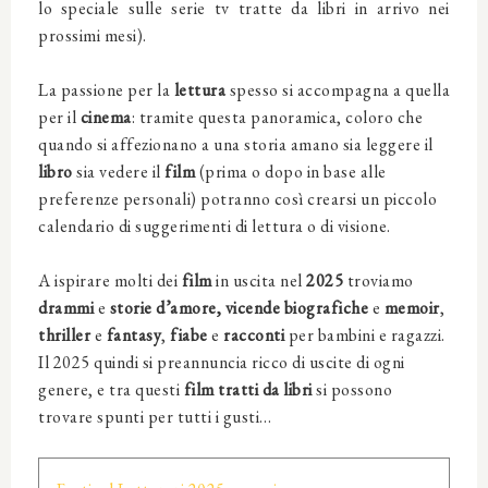
lo speciale sulle serie tv tratte da libri in arrivo nei
prossimi mesi).
La passione per la
lettura
spesso si accompagna a quella
per il
cinema
: tramite questa panoramica, coloro che
quando si affezionano a una storia amano sia leggere il
libro
sia vedere il
film
(prima o dopo in base alle
preferenze personali) potranno così crearsi un piccolo
calendario di suggerimenti di lettura o di visione.
A ispirare molti dei
film
in uscita nel
2025
troviamo
drammi
e
storie d’amore,
vicende biografiche
e
memoir
,
thriller
e
fantasy
,
fiabe
e
racconti
per bambini e ragazzi.
Il 2025 quindi si preannuncia ricco di uscite di ogni
genere, e tra questi
film tratti da libri
si possono
trovare spunti per tutti i gusti…