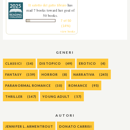
Il salotto del gatto libraio
has
read 7 books toward her goal of
50 books.
7 of 50
(14%)
view books
GENERI
CLASSICI
(14)
DISTOPICO
(49)
EROTICO
(4)
FANTASY
(159)
HORROR
(8)
NARRATIVA
(245)
PARANORMAL ROMANCE
(10)
ROMANCE
(95)
THRILLER
(147)
YOUNG ADULT
(57)
AUTORI
JENNIFER L. ARMENTROUT
DONATO CARRISI