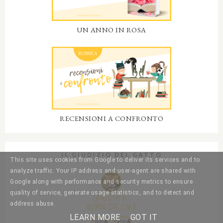
UN ANNO IN ROSA
RECENSIONI A CONFRONTO
IL GIUDIZIO DEL GATTO
This site uses cookies from Google to deliver its services and to
analyze traffic. Your IP address and user-agent are shared with
Google along with performance and security metrics to ensure
quality of service, generate usage statistics, and to detect and
address abuse.
LEARN MORE
GOT IT