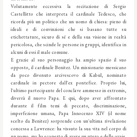
Volutamente eccessiva la recitazione di Sergio
Castellitto che interpreta il cardinale Tedesco, che
ricorda più un politico che un uomo di chiesa: pieno di
ideali e di convinzioni che si basano tutte su
etichettature, sicuro di sé e della sua visione in realtà
pericolosa, che scinde le persone in gruppi, identifica in
alcuni di essi il male comune.
E grazie al suo personaggio ha ampio spazio il suo
opposto, il cardinale Benitez. Un missionario messicano
da poco divenuto arcivescovo di Kabul, nominato
cardinale in pectore dall'ex pontefice. Proprio lui,
l'ultimo partecipante del conclave ammesso in extremis,
diverrà il nuovo Papa. E qui, dopo aver affrontato
durante il film temi di peccato, discriminazione,
imperfezione umana, Papa Innocenzo XIV (il nome
scelto da Benitez) sorprende con un'ultima rivelazione
concessa a Lawrence: ha vissuto la sua vita nel corpo di
un uomo, ma ha scoperto di avere un utero e delle ovaie.