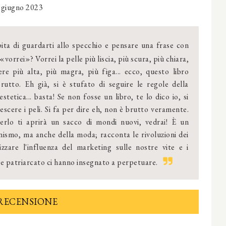
 giugno 2023
pita di guardarti allo specchio e pensare una frase con
vorrei»? Vorrei la pelle più liscia, più scura, più chiara,
ere più alta, più magra, più figa... ecco, questo libro
rutto. Eh già, si è stufato di seguire le regole della
stetica... basta! Se non fosse un libro, te lo dico io, si
escere i peli. Si fa per dire eh, non è brutto veramente.
gerlo ti aprirà un sacco di mondi nuovi, vedrai! È un
nismo, ma anche della moda; racconta le rivoluzioni dei
izzare l'influenza del marketing sulle nostre vite e i
 e patriarcato ci hanno insegnato a perpetuare.
RECENSIONE