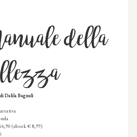
nuale della
llezza
di
Dalila Bagnuli
rrativa
onda
 16,90 (ebook € 8,99)
6