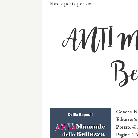
libro a posta per voi.
ANTI Ma
Be
Genere:
Na
Editore:
S
Prezzo
: €
Pagine
: 17