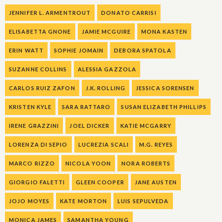
JENNIFER L. ARMENTROUT
DONATO CARRISI
ELISABETTA GNONE
JAMIE MCGUIRE
MONA KASTEN
ERIN WATT
SOPHIE JOMAIN
DEBORA SPATOLA
SUZANNE COLLINS
ALESSIA GAZZOLA
CARLOS RUIZ ZAFON
J.K. ROLLING
JESSICA SORENSEN
KRISTEN KYLE
SARA RATTARO
SUSAN ELIZABETH PHILLIPS
IRENE GRAZZINI
JOEL DICKER
KATIE MCGARRY
LORENZA DI SEPIO
LUCREZIA SCALI
M.G. REYES
MARCO RIZZO
NICOLA YOON
NORA ROBERTS
GIORGIO FALETTI
GLEEN COOPER
JANE AUSTEN
JOJO MOYES
KATE MORTON
LUIS SEPULVEDA
MONICA JAMES
SAMANTHA YOUNG