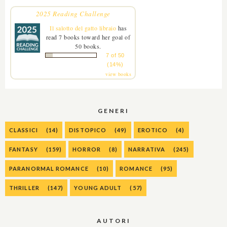
2025 Reading Challenge
Il salotto del gatto libraio
has
read 7 books toward her goal of
50 books.
7 of 50
(14%)
view books
GENERI
CLASSICI
(14)
DISTOPICO
(49)
EROTICO
(4)
FANTASY
(159)
HORROR
(8)
NARRATIVA
(245)
PARANORMAL ROMANCE
(10)
ROMANCE
(95)
THRILLER
(147)
YOUNG ADULT
(57)
AUTORI