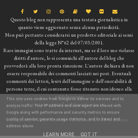
Questo blog non rappresenta una testata giornalistica in
quanto viene aggiornato senza alcuna periodicità.
Non può pertanto considerarsi un prodotto editoriale ai sensi
della legge N°62 del 07/03/2001.
Rare immagini sono tratte da internet, ma se il loro uso violasse
diritti d'autore, lo si comunichi all'autore del blog che
provvederà alla loro pronta rimozione. L'autore dichiara di non
essere responsabile dei commenti lasciati nei post. Eventuali
commenti dei lettori, lesivi dell'immagine o dell'onorabilità di
persone terze, il cui contenuto fosse ritenuto non idoneo alla
pubblicazione
This site uses cookies from Google to deliver its services and to
verranno insindacabilmente rimossi.
analyze traffic. Your IP address and user-agent are shared with
Google along with performance and security metrics to ensure
Contenuti © Sonia Graziano - Il Salotto del Gatto Libraio
quality of service, generate usage statistics, and to detect and
address abuse.
LEARN MORE
GOT IT