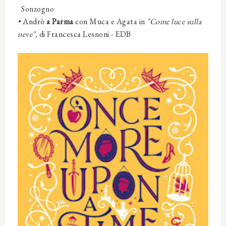
Sonzogno
•
Andrò
a Parma
con
Muca e Agata
in
"Come luce sulla
neve",
di
Francesca Lesnoni
- EDB