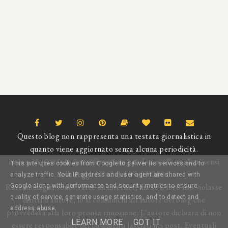
Questo blog non rappresenta una testata giornalistica in
quanto viene aggiornato senza alcuna periodicità.
Non può pertanto considerarsi un prodotto editoriale ai sensi
This site uses cookies from Google to deliver its services and to
della legge N°62 del 07/03/2001.
analyze traffic. Your IP address and user-agent are shared with
Rare immagini sono tratte da internet, ma se il loro uso violasse
Google along with performance and security metrics to ensure
quality of service, generate usage statistics, and to detect and
diritti d'autore, lo si comunichi all'autore del blog che
address abuse.
provvederà alla loro pronta rimozione. L'autore dichiara di non
LEARN MORE
GOT IT
essere responsabile dei commenti lasciati nei post. Eventuali