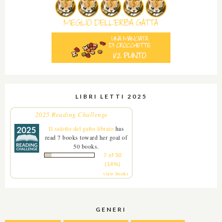
LIBRI LETTI 2025
2025 Reading Challenge
Il salotto del gatto libraio
has
read 7 books toward her goal of
50 books.
7 of 50
(14%)
view books
GENERI