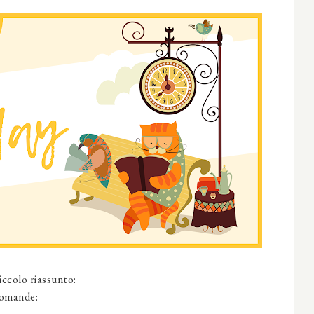
iccolo riassunto:
domande: