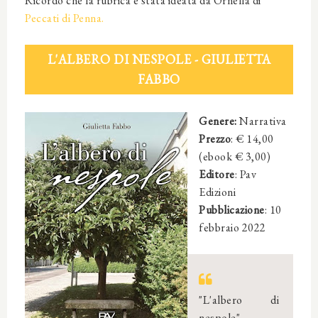
Ricordo che la rubrica è stata ideata da Ornella di
Peccati di Penna.
L'ALBERO DI NESPOLE - GIULIETTA
FABBO
Genere:
Narrativa
Prezzo
: € 14,00
(ebook € 3,00)
Editore
:
Pav
Edizioni
Pubblicazione
:
10
febbraio 2022
"L'albero di
nespole"