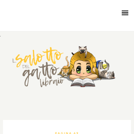
.
PAGINA 69