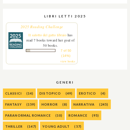
LIBRI LETTI 2025
2025 Reading Challenge
Il salotto del gatto libraio
has
read 7 books toward her goal of
50 books.
7 of 50
(14%)
view books
GENERI
CLASSICI
(14)
DISTOPICO
(49)
EROTICO
(4)
FANTASY
(159)
HORROR
(8)
NARRATIVA
(245)
PARANORMAL ROMANCE
(10)
ROMANCE
(95)
THRILLER
(147)
YOUNG ADULT
(57)