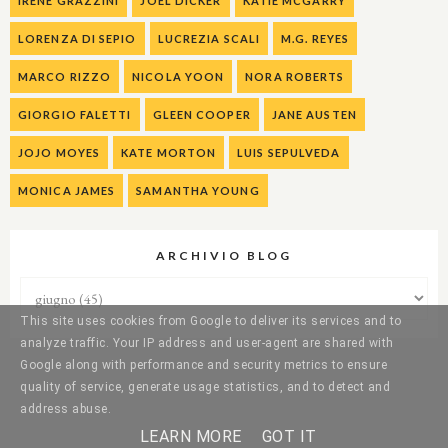
IRENE GRAZZINI
JOEL DICKER
KATIE MCGARRY
LORENZA DI SEPIO
LUCREZIA SCALI
M.G. REYES
MARCO RIZZO
NICOLA YOON
NORA ROBERTS
GIORGIO FALETTI
GLEEN COOPER
JANE AUSTEN
JOJO MOYES
KATE MORTON
LUIS SEPULVEDA
MONICA JAMES
SAMANTHA YOUNG
ARCHIVIO BLOG
This site uses cookies from Google to deliver its services and to
analyze traffic. Your IP address and user-agent are shared with
Google along with performance and security metrics to ensure
quality of service, generate usage statistics, and to detect and
address abuse.
LEARN MORE
GOT IT