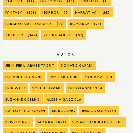
CLASSICI
(14)
DISTOPICO
(49)
EROTICO
(4)
FANTASY
(159)
HORROR
(8)
NARRATIVA
(245)
PARANORMAL ROMANCE
(10)
ROMANCE
(95)
THRILLER
(147)
YOUNG ADULT
(57)
AUTORI
JENNIFER L. ARMENTROUT
DONATO CARRISI
ELISABETTA GNONE
JAMIE MCGUIRE
MONA KASTEN
ERIN WATT
SOPHIE JOMAIN
DEBORA SPATOLA
SUZANNE COLLINS
ALESSIA GAZZOLA
CARLOS RUIZ ZAFON
J.K. ROLLING
JESSICA SORENSEN
KRISTEN KYLE
SARA RATTARO
SUSAN ELIZABETH PHILLIPS