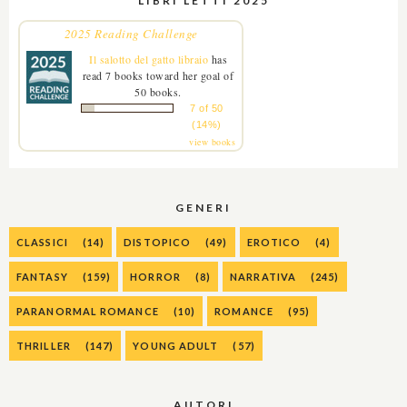
LIBRI LETTI 2025
2025 Reading Challenge
Il salotto del gatto libraio
has
read 7 books toward her goal of
50 books.
7 of 50
(14%)
view books
GENERI
CLASSICI
(14)
DISTOPICO
(49)
EROTICO
(4)
FANTASY
(159)
HORROR
(8)
NARRATIVA
(245)
PARANORMAL ROMANCE
(10)
ROMANCE
(95)
THRILLER
(147)
YOUNG ADULT
(57)
AUTORI