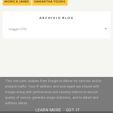
MONICA JAMES
SAMANTHA YOUNG
ARCHIVIO BLOG
This site uses cookies from Google to deliver its services and to
analyze traffic. Your IP address and user-agent are shared with
Google along with performance and security metrics to ensure
quality of service, generate usage statistics, and to detect and
address abuse.
LEARN MORE
GOT IT