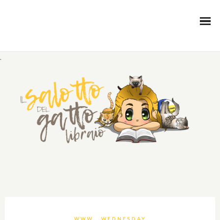
.
WWW… WEDNESDAY