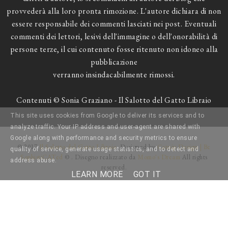
provvederà alla loro pronta rimozione. L'autore dichiara di non
essere responsabile dei commenti lasciati nei post. Eventuali
commenti dei lettori, lesivi dell'immagine o dell'onorabilità di
persone terze, il cui contenuto fosse ritenuto non idoneo alla
pubblicazione
verranno insindacabilmente rimossi.
Contenuti © Sonia Graziano - Il Salotto del Gatto Libraio
This site uses cookies from Google to deliver its services and to
analyze traffic. Your IP address and user-agent are shared with
Google along with performance and security metrics to ensure
© 2017
Il Salotto del Gatto Libraio
. Designed by
Catnip Design | Be
quality of service, generate usage statistics, and to detect and
SophistiCATed
© . Disegno realizzato da
Momo's Dream
All rights
address abuse.
reserved.
LEARN MORE
GOT IT