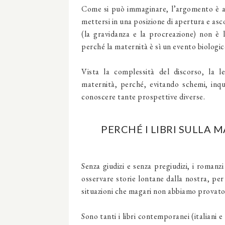
Come si può immaginare, l’argomento è 
mettersi in una posizione di apertura e asc
(la
gravidanza
e la
procreazione
) non è 
perché la
maternità
è sì un evento biologi
Vista la complessità del discorso,
la l
maternità
, perché, evitando schemi, inqu
conoscere tante prospettive diverse.
PERCHÉ I LIBRI SULLA
Senza giudizi e senza pregiudizi, i
romanzi
osservare storie lontane dalla nostra, per
situazioni che magari non abbiamo provat
Sono tanti i libri contemporanei (italian