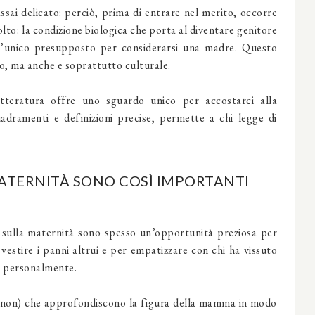
assai
delicato
: perciò, prima di entrare nel merito, occorre
olto: la condizione biologica che porta al diventare genitore
l’unico presupposto per considerarsi una madre. Questo
co, ma anche e soprattutto culturale.
etteratura offre uno sguardo unico per accostarci alla
adramenti e definizioni precise, permette a chi legge di
 MATERNITÀ SONO COSÌ IMPORTANTI
 sulla maternità
sono spesso un’opportunità preziosa per
 vestire i panni altrui e per empatizzare con chi ha vissuto
o personalmente.
i e non) che approfondiscono la figura della mamma in modo