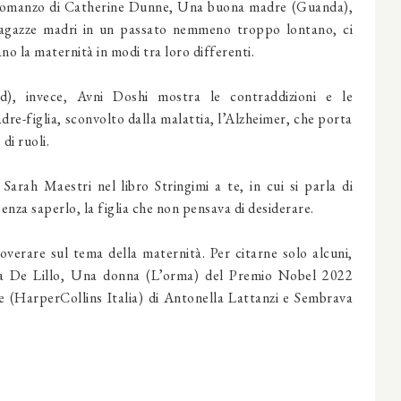
 romanzo di
Catherine Dunne,
Una buona madre
(Guanda),
 ragazze madri in un passato nemmeno troppo lontano, ci
o la maternità in modi tra loro differenti.
d), invece,
Avni Doshi
mostra le contraddizioni e le
e-figlia, sconvolto dalla malattia, l’Alzheimer, che porta
di ruoli.
à
Sarah Maestri
nel libro
Stringimi a te
, in cui si parla di
senza saperlo, la figlia che non pensava di desiderare.
overare sul tema della maternità. Per citarne solo alcuni,
a De Lillo,
Una donna
(L’orma) del Premio Nobel 2022
e
(HarperCollins Italia) di
Antonella Lattanzi
e
Sembrava