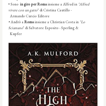
• Sono
in giro per Roma
insieme a Alfred
in
"Alfred
vivere con un gatto
" di Cristina Cautillo -
Armando Curcio Editore
•
Andrò
a
Roma
insieme a
Christian Costa
in
"Lo
Sciamano
" di Salvatore Esposito - Sperling &
Kupfer