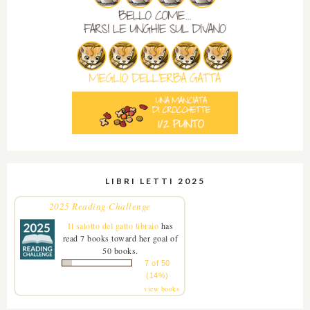
LIBRI LETTI 2025
2025 Reading Challenge
Il salotto del gatto libraio
has
read 7 books toward her goal of
50 books.
7 of 50
(14%)
view books