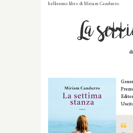
bellissimo libro di Miriam Candurro.
La set
d
Gener
Prezz
Editor
Uscit