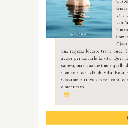
Ci so
Giova
Una c
vent’a
Tutto
immen
Giovan
una ragazza lottare tra le onde. S
acqua per salvarle la vita. Quel
sapeva, ma il suo destino e quello 
mentre i cancelli di Villa Rosa s
Giovanni si trova a fare i conti c
dimenticato.