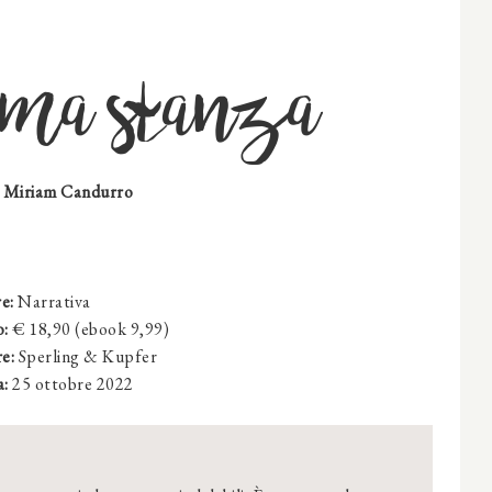
tima stanza
i Miriam Candurro
e:
Narrativa
o:
€ 18,90 (ebook 9,99)
e:
Sperling & Kupfer
a:
25 ottobre 2022