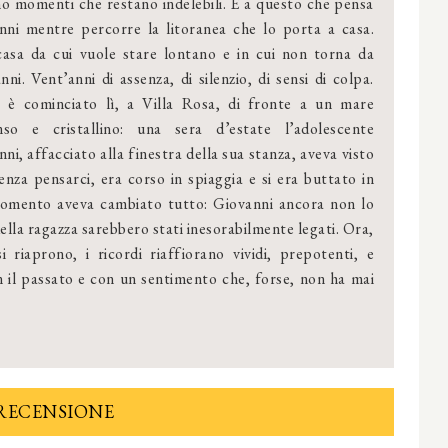
no momenti che restano indelebili. È a questo che pensa
nni mentre percorre la litoranea che lo porta a casa.
asa da cui vuole stare lontano e in cui non torna da
nni. Vent’anni di assenza, di silenzio, di sensi di colpa.
 è cominciato lì, a Villa Rosa, di fronte a un mare
so e cristallino: una sera d’estate l’adolescente
ni, affacciato alla finestra della sua stanza, aveva visto
enza pensarci, era corso in spiaggia e si era buttato in
 momento aveva cambiato tutto: Giovanni ancora non lo
della ragazza sarebbero stati inesorabilmente legati. Ora,
i riaprono, i ricordi riaffiorano vividi, prepotenti, e
on il passato e con un sentimento che, forse, non ha mai
RECENSIONE