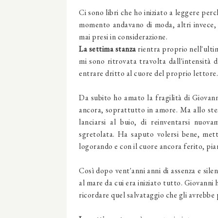
Ci sono libri che ho iniziato a leggere per
momento andavano di moda, altri invece, s
mai presi in considerazione.
La settima stanza
rientra proprio nell'ulti
mi sono ritrovata travolta dall'intensità 
entrare dritto al cuore del proprio lettore.
Da subito ho amato la fragilità di Giovanni,
ancora, soprattutto in amore. Ma allo ste
lanciarsi al buio, di reinventarsi nuo
sgretolata. Ha saputo volersi bene, mett
logorando e con il cuore ancora ferito, pian
Così dopo vent'anni anni di assenza e silen
al mare da cui era iniziato tutto. Giovanni h
ricordare quel salvataggio che gli avrebbe