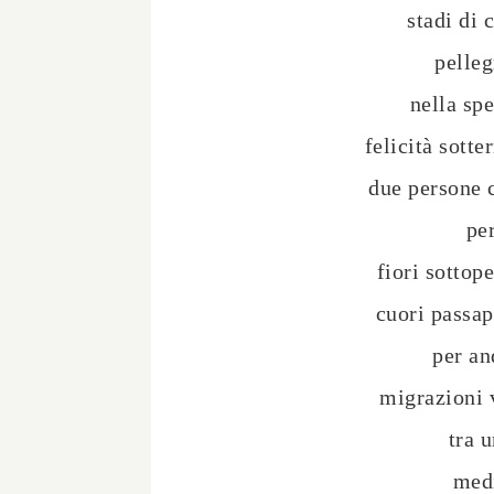
stadi di 
pelleg
nella sp
felicità sotte
due persone 
per
fiori sottop
cuori passap
per an
migrazioni 
tra u
medi