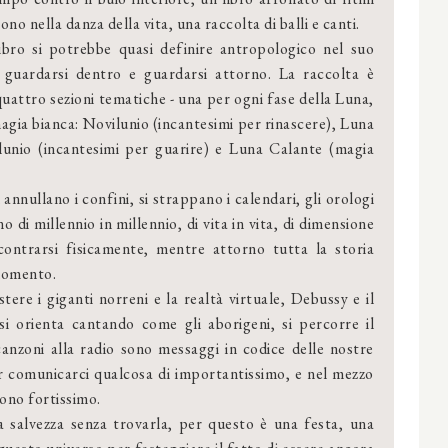
ono nella danza della vita, una raccolta di balli e canti.
ibro si potrebbe quasi definire antropologico nel suo
 guardarsi dentro e guardarsi attorno. La raccolta è
 quattro sezioni tematiche - una per ogni fase della Luna,
magia bianca: Novilunio (incantesimi per rinascere), Luna
ilunio (incantesimi per guarire) e Luna Calante (magia
 annullano i confini, si strappano i calendari, gli orologi
 di millennio in millennio, di vita in vita, di dimensione
contrarsi fisicamente, mentre attorno tutta la storia
 momento.
ere i giganti norreni e la realtà virtuale, Debussy e il
 si orienta cantando come gli aborigeni, si percorre il
anzoni alla radio sono messaggi in codice delle nostre
er comunicarci qualcosa di importantissimo, e nel mezzo
gono fortissimo.
a salvezza senza trovarla, per questo è una festa, una