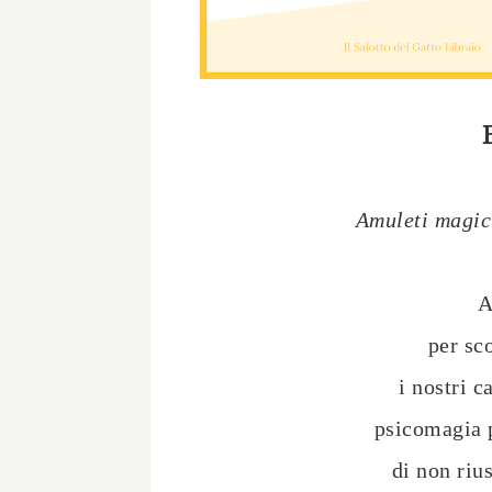
Amuleti magici
A
per sco
i nostri ca
psicomagia p
di non rius