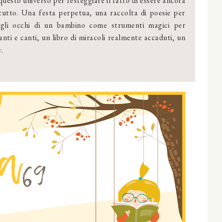
 questo universo per festeggiare il fatto di essere ancora
tutto. Una festa perpetua, una raccolta di poesie per
 gli occhi di un bambino come strumenti magici per
canti e canti, un libro di miracoli realmente accaduti, un
.