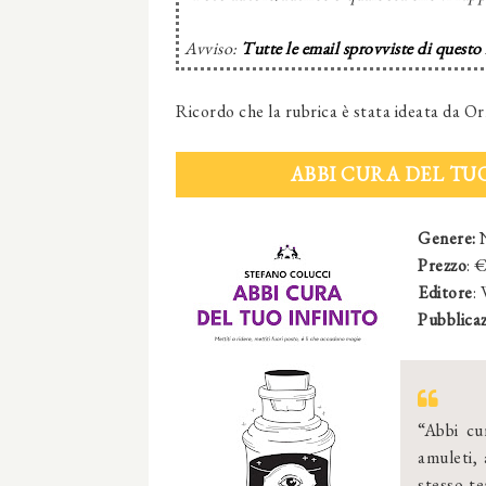
Avviso:
Tutte le email sprovviste di questo
Ricordo che la rubrica è stata ideata da Or
ABBI CURA DEL TU
Genere:
Prezzo
: 
Editore
:
Pubblica
“Abbi cur
amuleti, 
stesso te