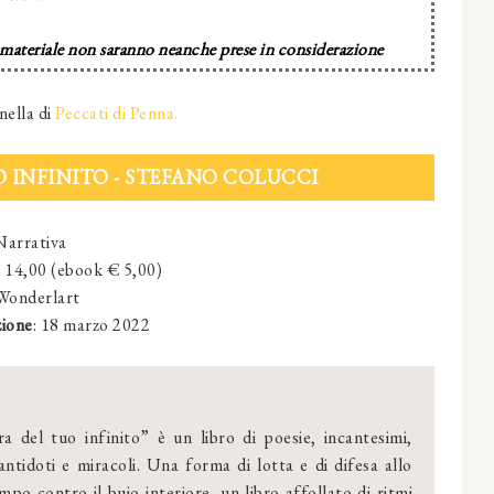
 materiale non saranno neanche prese in considerazione
nella di
Peccati di Penna.
O INFINITO - STEFANO COLUCCI
Narrativa
€ 14,00 (ebook € 5,00)
Wonderlart
zione
:
18 marzo 2022
a del tuo infinito” è un libro di poesie, incantesimi,
antidoti e miracoli. Una forma di lotta e di difesa allo
mpo contro il buio interiore, un libro affollato di ritmi