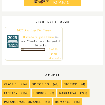
LIBRI LETTI 2025
2025 Reading Challenge
Il salotto del gatto libraio
has
read 7 books toward her goal of
50 books.
7 of 50
(14%)
view books
GENERI
CLASSICI
(14)
DISTOPICO
(49)
EROTICO
(4)
FANTASY
(159)
HORROR
(8)
NARRATIVA
(245)
PARANORMAL ROMANCE
(10)
ROMANCE
(95)