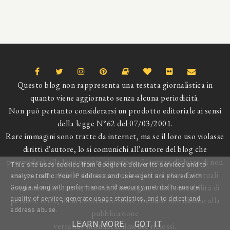
Questo blog non rappresenta una testata giornalistica in
quanto viene aggiornato senza alcuna periodicità.
Non può pertanto considerarsi un prodotto editoriale ai sensi
della legge N°62 del 07/03/2001.
Rare immagini sono tratte da internet, ma se il loro uso violasse
diritti d'autore, lo si comunichi all'autore del blog che
provvederà alla loro pronta rimozione. L'autore dichiara di non
This site uses cookies from Google to deliver its services and to
essere responsabile dei commenti lasciati nei post. Eventuali
analyze traffic. Your IP address and user-agent are shared with
commenti dei lettori, lesivi dell'immagine o dell'onorabilità di
Google along with performance and security metrics to ensure
quality of service, generate usage statistics, and to detect and
persone terze, il cui contenuto fosse ritenuto non idoneo alla
address abuse.
pubblicazione
LEARN MORE
GOT IT
verranno insindacabilmente rimossi.