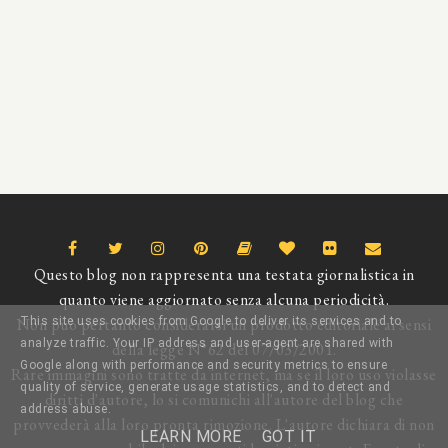
Questo blog non rappresenta una testata giornalistica in
quanto viene aggiornato senza alcuna periodicità.
This site uses cookies from Google to deliver its services and to
Non può pertanto considerarsi un prodotto editoriale ai sensi
analyze traffic. Your IP address and user-agent are shared with
della legge N°62 del 07/03/2001.
Google along with performance and security metrics to ensure
Rare immagini sono tratte da internet, ma se il loro uso violasse
quality of service, generate usage statistics, and to detect and
diritti d'autore, lo si comunichi all'autore del blog che
address abuse.
provvederà alla loro pronta rimozione. L'autore dichiara di non
LEARN MORE
GOT IT