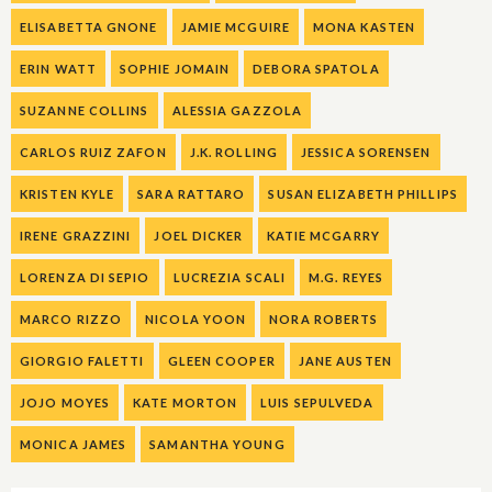
ELISABETTA GNONE
JAMIE MCGUIRE
MONA KASTEN
ERIN WATT
SOPHIE JOMAIN
DEBORA SPATOLA
SUZANNE COLLINS
ALESSIA GAZZOLA
CARLOS RUIZ ZAFON
J.K. ROLLING
JESSICA SORENSEN
KRISTEN KYLE
SARA RATTARO
SUSAN ELIZABETH PHILLIPS
IRENE GRAZZINI
JOEL DICKER
KATIE MCGARRY
LORENZA DI SEPIO
LUCREZIA SCALI
M.G. REYES
MARCO RIZZO
NICOLA YOON
NORA ROBERTS
GIORGIO FALETTI
GLEEN COOPER
JANE AUSTEN
JOJO MOYES
KATE MORTON
LUIS SEPULVEDA
MONICA JAMES
SAMANTHA YOUNG