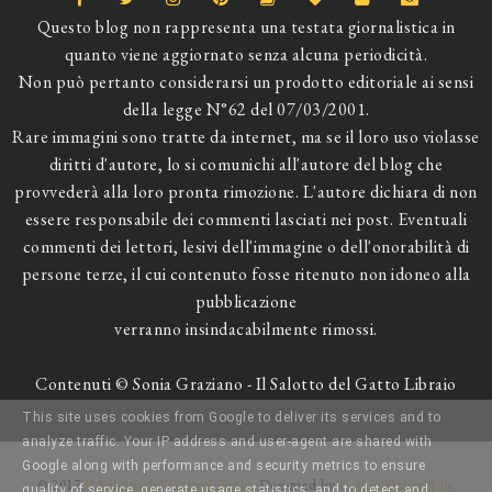
Questo blog non rappresenta una testata giornalistica in
quanto viene aggiornato senza alcuna periodicità.
Non può pertanto considerarsi un prodotto editoriale ai sensi
della legge N°62 del 07/03/2001.
Rare immagini sono tratte da internet, ma se il loro uso violasse
diritti d'autore, lo si comunichi all'autore del blog che
provvederà alla loro pronta rimozione. L'autore dichiara di non
essere responsabile dei commenti lasciati nei post. Eventuali
commenti dei lettori, lesivi dell'immagine o dell'onorabilità di
persone terze, il cui contenuto fosse ritenuto non idoneo alla
pubblicazione
verranno insindacabilmente rimossi.
Contenuti © Sonia Graziano - Il Salotto del Gatto Libraio
This site uses cookies from Google to deliver its services and to
analyze traffic. Your IP address and user-agent are shared with
Google along with performance and security metrics to ensure
© 2017
Il Salotto del Gatto Libraio
. Designed by
Catnip Design | Be
quality of service, generate usage statistics, and to detect and