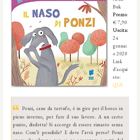
Buk
Prezzo
:
€
7,90
Uscita:
24
gennai
o 2020
Link
d'acqui
sto:
QUI
Ponzi, cane da tartufo, è in giro per il bosco in
pieno inverno, per fare il suo lavoro. A un certo
punto, disdetta! Si accorge di essere rimasto senza
naso. Com’è possibile? E dove l’avrà perso? Ponzi