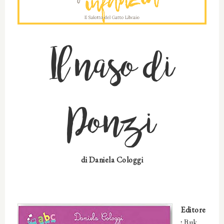
Il naso di
Ponzi
di
Daniela Cologgi
Editore
:
Buk