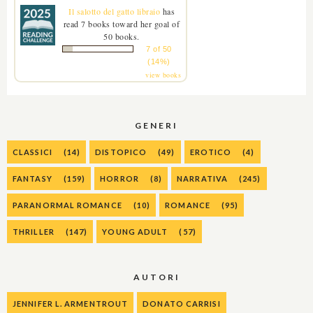
Il salotto del gatto libraio
has
read 7 books toward her goal of
50 books.
7 of 50
(14%)
view books
GENERI
CLASSICI
(14)
DISTOPICO
(49)
EROTICO
(4)
FANTASY
(159)
HORROR
(8)
NARRATIVA
(245)
PARANORMAL ROMANCE
(10)
ROMANCE
(95)
THRILLER
(147)
YOUNG ADULT
(57)
AUTORI
JENNIFER L. ARMENTROUT
DONATO CARRISI