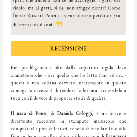
spera che almeno non se ne accorgano i gatti del
vicolo: ma ai gatti, si sa, non sfugge niente! Come
finirà? Riuscirà Ponzi a trovare il naso perduto? Età
di lettura: da 6 anni.
RECENSIONE
Pur prediligendo i libri dalla copertina rigida devo
ammettere che - per quello che ho letto fino ad ora -
questa è una collana davvero interessante in quanto
coniuga la necessità di rendere la lettura accessibile a
tutti con il dovere di proporre storie di qualità.
Il naso di Ponzi
, di
Daniela Cologgi
, è un breve e
divertente racconto in stampato maiuscolo che
conquisterà i piccoli lettori, tenendoli incollati fino alla
fine anche grazie alle colorate illustrazioni di
Francesca