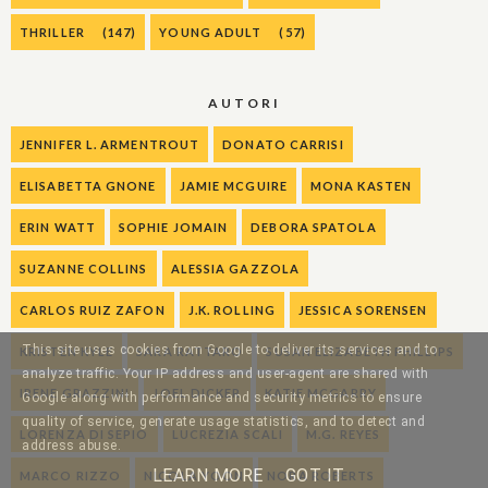
THRILLER
(147)
YOUNG ADULT
(57)
AUTORI
JENNIFER L. ARMENTROUT
DONATO CARRISI
ELISABETTA GNONE
JAMIE MCGUIRE
MONA KASTEN
ERIN WATT
SOPHIE JOMAIN
DEBORA SPATOLA
SUZANNE COLLINS
ALESSIA GAZZOLA
CARLOS RUIZ ZAFON
J.K. ROLLING
JESSICA SORENSEN
This site uses cookies from Google to deliver its services and to
KRISTEN KYLE
SARA RATTARO
SUSAN ELIZABETH PHILLIPS
analyze traffic. Your IP address and user-agent are shared with
IRENE GRAZZINI
JOEL DICKER
KATIE MCGARRY
Google along with performance and security metrics to ensure
quality of service, generate usage statistics, and to detect and
LORENZA DI SEPIO
LUCREZIA SCALI
M.G. REYES
address abuse.
LEARN MORE
GOT IT
MARCO RIZZO
NICOLA YOON
NORA ROBERTS