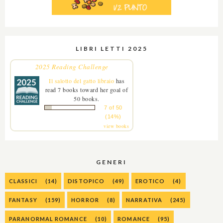
LIBRI LETTI 2025
2025 Reading Challenge
Il salotto del gatto libraio
has
read 7 books toward her goal of
50 books.
7 of 50
(14%)
view books
GENERI
CLASSICI
(14)
DISTOPICO
(49)
EROTICO
(4)
FANTASY
(159)
HORROR
(8)
NARRATIVA
(245)
PARANORMAL ROMANCE
(10)
ROMANCE
(95)