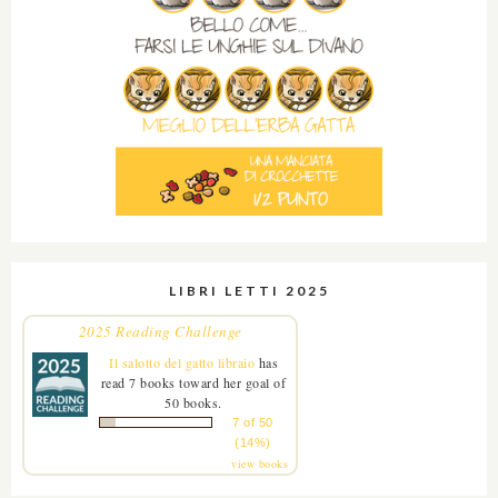
LIBRI LETTI 2025
2025 Reading Challenge
Il salotto del gatto libraio
has
read 7 books toward her goal of
50 books.
7 of 50
(14%)
view books