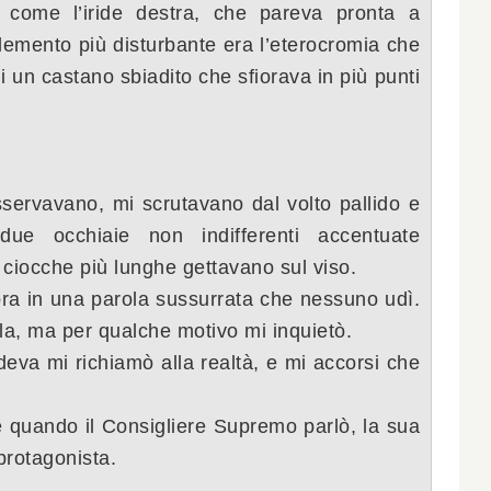
 come
l’iride destra, che pareva pronta a
elemento più disturbante era
l’eterocromia che
i un
castano sbiadito che sfiorava in più punti
sservavano, mi scru
tavano dal volto pallido e
ue occhiaie non indifferenti accentuate
 ciocche più lunghe gettavano
sul viso.
ra in una parola
sussurrat
a che nessuno udì.
a, ma per qualche motivo mi inquietò.
udeva mi richiamò
alla realtà, e mi accorsi che
 e quando il Consigliere
S
upremo parlò, la sua
rotagonista.