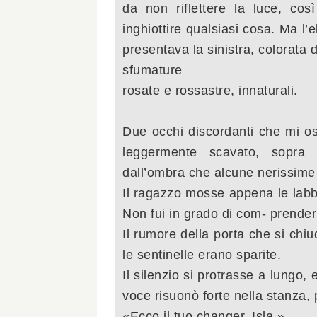
da non riflettere la luce,
così
inghiot
tire qualsiasi cosa. Ma l’
presentava la sinistra, colorata d
sfumature
rosate e rossastre, innaturali.
Due occhi discor
danti che mi o
leggermente scavato, sopra
d
dall’ombra
che alcune nerissime
Il ragazzo mosse appena le labb
Non fui in grado di com-
prenderl
Il rumore della porta che si chi
le sentinelle erano sparite.
Il silenzio si protrasse a lungo,
voce risuonò forte nella stanza,
p
«Ecco il tuo changer, Isla.»