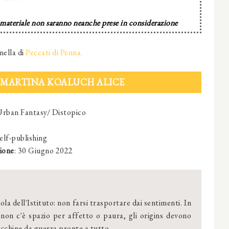
 materiale non saranno neanche prese in considerazione
nella di
Peccati di Penna.
- MARTINA KOALUCH ALICE
Urban Fantasy/ Distopico
self-publishing
ione
:
30 Giugno 2022
la dell'Istituto: non farsi trasportare dai sentimenti. In
 non c'è spazio per affetto o paura, gli origins devono
cchine da guerra pronte a tutto.