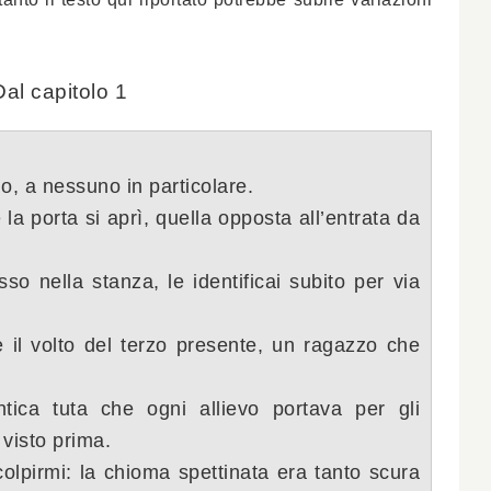
Dal capitolo 1
mo, a nessuno in par
ticolare.
 la porta si
aprì,
quella opposta all’entrata da
sso nella stanza, le
identificai subito per via
il volto del terzo pre
sente, un ragazzo che
tica tuta che ogni allievo
portava per gli
visto
prima.
 colpirmi: la chioma
spettinata era tanto scura