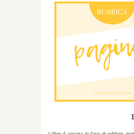
l libro è ancora in fase di editing, pe