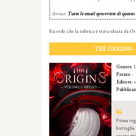
Avviso:
Tutte le email sprovviste di questo
Ricordo che la rubrica è stata ideata da Or
THE ORIGINS 
Genere
: 
Prezzo
: -
Editore
: 
Pubblicaz
Prima rego
battaglia
essere ma