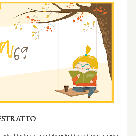
ESTRATTO
rtanto
il testo qui riportato
potrebbe subire variazioni