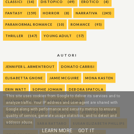
CLASSICI
(14)
DISTOPICO
(49)
EROTICO
(4)
FANTASY
(159)
HORROR
(8)
NARRATIVA
(245)
PARANORMAL ROMANCE
(10)
ROMANCE
(95)
THRILLER
(147)
YOUNG ADULT
(57)
AUTORI
JENNIFER L. ARMENTROUT
DONATO CARRISI
ELISABETTA GNONE
JAMIE MCGUIRE
MONA KASTEN
ERIN WATT
SOPHIE JOMAIN
DEBORA SPATOLA
This site uses cookies from Google to deliver its services and to
SUZANNE COLLINS
ALESSIA GAZZOLA
analyze traffic. Your IP address and user-agent are shared with
Google along with performance and security metrics to ensure
CARLOS RUIZ ZAFON
J.K. ROLLING
JESSICA SORENSEN
quality of service, generate usage statistics, and to detect and
address abuse.
KRISTEN KYLE
SARA RATTARO
SUSAN ELIZABETH PHILLIPS
LEARN MORE
GOT IT