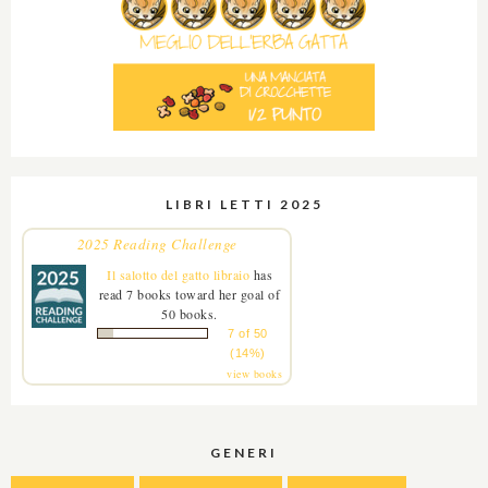
LIBRI LETTI 2025
2025 Reading Challenge
Il salotto del gatto libraio
has
read 7 books toward her goal of
50 books.
7 of 50
(14%)
view books
GENERI