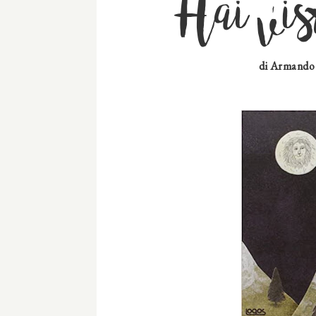
Hai vis
di
Armando Q