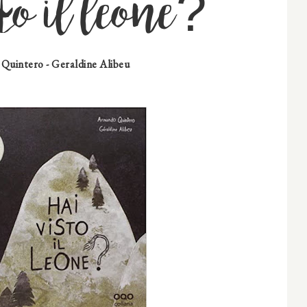
to il leone?
uintero - Geraldine Alibeu