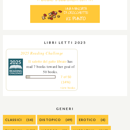
LIBRI LETTI 2025
2025 Reading Challenge
Il salotto del gatto libraio
has
read 7 books toward her goal of
50 books.
7 of 50
(14%)
view books
GENERI
CLASSICI
(14)
DISTOPICO
(49)
EROTICO
(4)