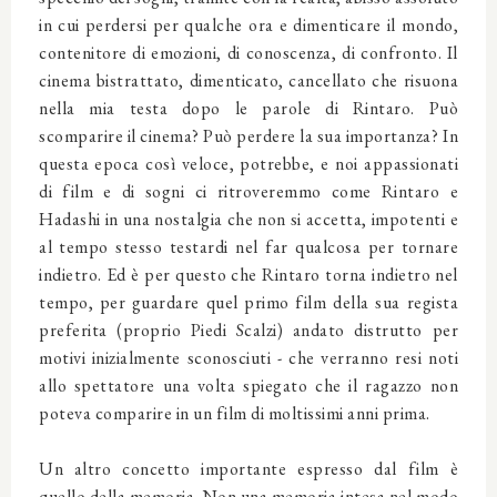
in cui perdersi per qualche ora e dimenticare il mondo,
contenitore di emozioni, di conoscenza, di confronto. Il
cinema bistrattato, dimenticato, cancellato che risuona
nella mia testa dopo le parole di Rintaro. Può
scomparire il cinema? Può perdere la sua importanza? In
questa epoca così veloce, potrebbe, e noi appassionati
di film e di sogni ci ritroveremmo come Rintaro e
Hadashi in una nostalgia che non si accetta, impotenti e
al tempo stesso testardi nel far qualcosa per tornare
indietro. Ed è per questo che Rintaro torna indietro nel
tempo, per guardare quel primo film della sua regista
preferita (proprio Piedi Scalzi) andato distrutto per
motivi inizialmente sconosciuti - che verranno resi noti
allo spettatore una volta spiegato che il ragazzo non
poteva comparire in un film di moltissimi anni prima.
Un altro concetto importante espresso dal film è
quello della memoria. Non una memoria intesa nel modo