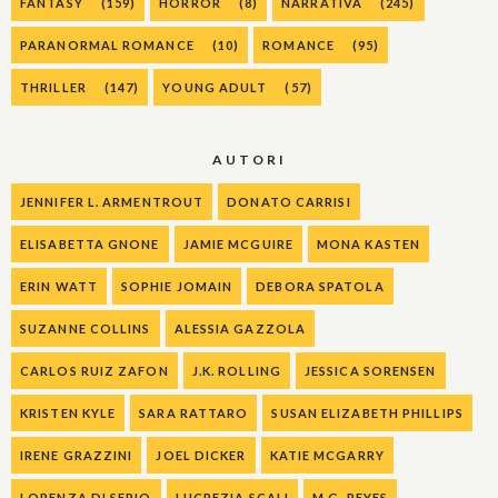
FANTASY
(159)
HORROR
(8)
NARRATIVA
(245)
PARANORMAL ROMANCE
(10)
ROMANCE
(95)
THRILLER
(147)
YOUNG ADULT
(57)
AUTORI
JENNIFER L. ARMENTROUT
DONATO CARRISI
ELISABETTA GNONE
JAMIE MCGUIRE
MONA KASTEN
ERIN WATT
SOPHIE JOMAIN
DEBORA SPATOLA
SUZANNE COLLINS
ALESSIA GAZZOLA
CARLOS RUIZ ZAFON
J.K. ROLLING
JESSICA SORENSEN
KRISTEN KYLE
SARA RATTARO
SUSAN ELIZABETH PHILLIPS
IRENE GRAZZINI
JOEL DICKER
KATIE MCGARRY
LORENZA DI SEPIO
LUCREZIA SCALI
M.G. REYES