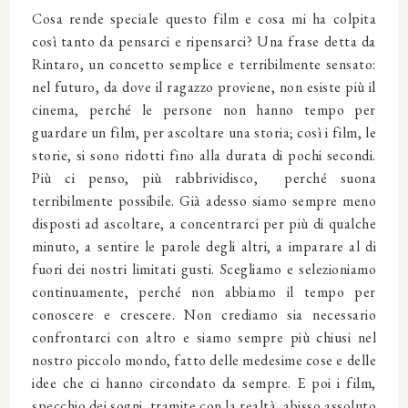
Cosa rende speciale questo film e cosa mi ha colpita
così tanto da pensarci e ripensarci? Una frase detta da
Rintaro, un concetto semplice e terribilmente sensato:
nel futuro, da dove il ragazzo proviene, non esiste più il
cinema, perché le persone non hanno tempo per
guardare un film, per ascoltare una storia; così i film, le
storie, si sono ridotti fino alla durata di pochi secondi.
Più ci penso, più rabbrividisco, perché suona
terribilmente possibile. Già adesso siamo sempre meno
disposti ad ascoltare, a concentrarci per più di qualche
minuto, a sentire le parole degli altri, a imparare al di
fuori dei nostri limitati gusti. Scegliamo e selezioniamo
continuamente, perché non abbiamo il tempo per
conoscere e crescere. Non crediamo sia necessario
confrontarci con altro e siamo sempre più chiusi nel
nostro piccolo mondo, fatto delle medesime cose e delle
idee che ci hanno circondato da sempre. E poi i film,
specchio dei sogni, tramite con la realtà, abisso assoluto