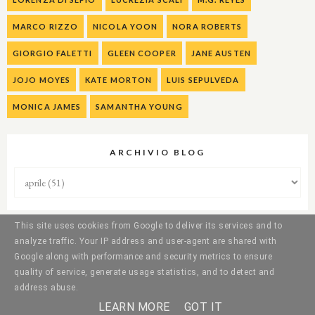
MARCO RIZZO
NICOLA YOON
NORA ROBERTS
GIORGIO FALETTI
GLEEN COOPER
JANE AUSTEN
JOJO MOYES
KATE MORTON
LUIS SEPULVEDA
MONICA JAMES
SAMANTHA YOUNG
ARCHIVIO BLOG
This site uses cookies from Google to deliver its services and to
analyze traffic. Your IP address and user-agent are shared with
Google along with performance and security metrics to ensure
quality of service, generate usage statistics, and to detect and
address abuse.
LEARN MORE
GOT IT