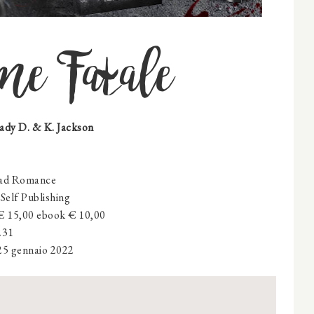
e Fatale
Lady D. & K. Jackson
ad Romance
Self Publishing
 € 15,00 ebook € 10,00
231
25 gennaio 2022