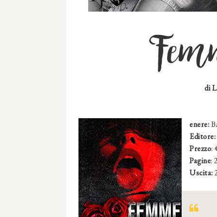
Femm
di 
enere:
B
Editore:
Prezzo
:
Pagine
: 
Uscita: