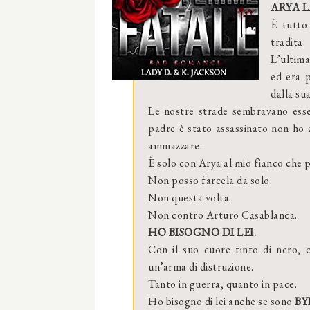
ARYA 
È tutto
tradita.
L’ultima
ed era 
dalla sua
Le nostre strade sembravano esser
padre è stato assassinato non ho a
ammazzare.
È solo con Arya al mio fianco che 
Non posso farcela da solo.
Non questa volta.
Non contro Arturo Casablanca.
HO BISOGNO DI LEI.
Con il suo cuore tinto di nero,
un’arma di distruzione.
Tanto in guerra, quanto in pace.
Ho bisogno di lei anche se sono
BY