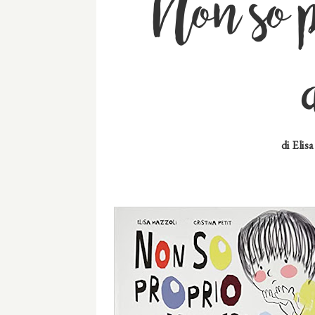
Non so 
di Elis