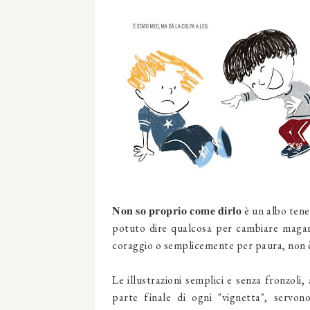
𝐍𝐨𝐧 𝐬𝐨 𝐩𝐫𝐨𝐩𝐫𝐢𝐨 𝐜𝐨𝐦𝐞 𝐝𝐢𝐫𝐥𝐨 è un
potuto dire qualcosa per cambiare magar
coraggio o semplicemente per paura, non è
Le illustrazioni semplici e senza fronzoli,
parte finale di ogni "vignetta", servon