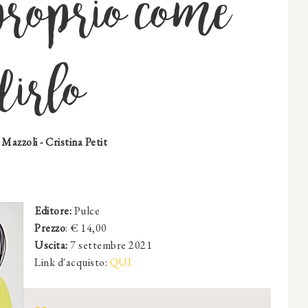
proprio come
dirlo
a Mazzoli - Cristina Petit
Editore:
Pulce
Prezzo
: €
1
4,00
Uscita:
7 settembre 2021
Link d'acquisto:
QUI