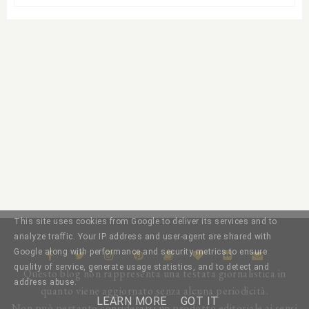
This site uses cookies from Google to deliver its services and to
analyze traffic. Your IP address and user-agent are shared with
Google along with performance and security metrics to ensure
quality of service, generate usage statistics, and to detect and
Questo blog non rappresenta una testata giornalistica in
address abuse.
quanto viene aggiornato senza alcuna periodicità.
LEARN MORE
GOT IT
Non può pertanto considerarsi un prodotto editoriale ai sensi