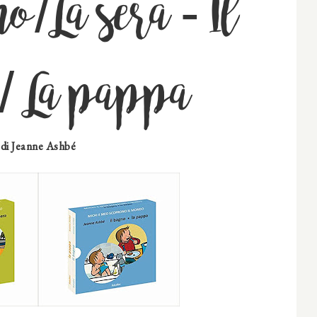
o/La sera - Il
/ La pappa
di
Jeanne Ashbé