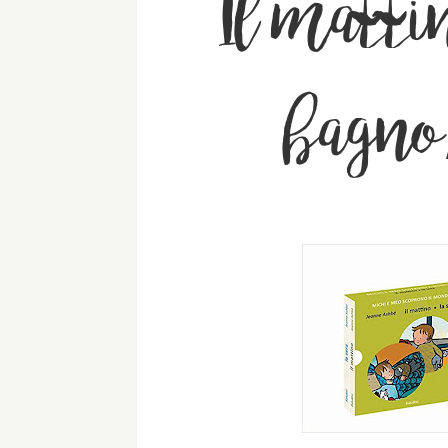
Il mattin
bagno