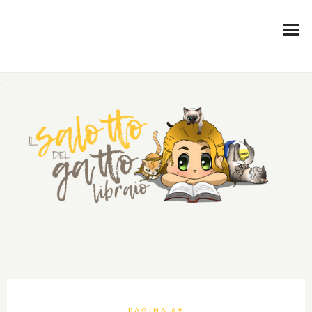
.
PAGINA 69