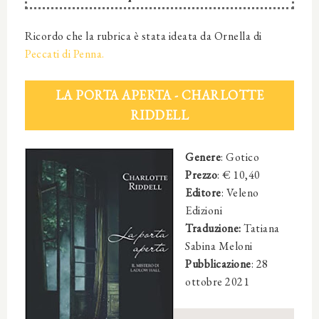
Ricordo che la rubrica è stata ideata da Ornella di
Peccati di Penna.
LA PORTA APERTA - CHARLOTTE
RIDDELL
Genere
: Gotico
Prezzo
: € 10,40
Editore
:
‎ Veleno
Edizioni
Traduzione:
Tatiana
Sabina Meloni
Pubblicazione
:
28
ottobre 2021