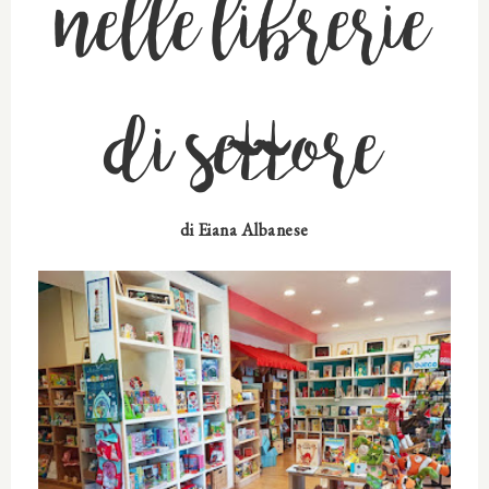
nelle librerie
di settore
di
Eiana Albanese