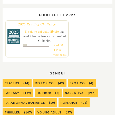
LIBRI LETTI 2025
2025 Reading Challenge
Il salotto del gatto libraio
has
read 7 books toward her goal of
50 books.
7 of 50
(14%)
view books
GENERI
CLASSICI
(14)
DISTOPICO
(49)
EROTICO
(4)
FANTASY
(159)
HORROR
(8)
NARRATIVA
(245)
PARANORMAL ROMANCE
(10)
ROMANCE
(95)
THRILLER
(147)
YOUNG ADULT
(57)