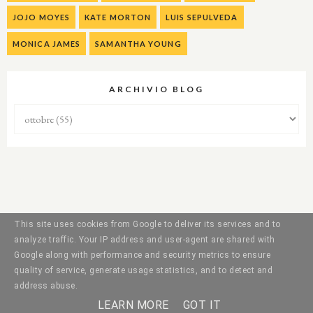
JOJO MOYES
KATE MORTON
LUIS SEPULVEDA
MONICA JAMES
SAMANTHA YOUNG
ARCHIVIO BLOG
This site uses cookies from Google to deliver its services and to
analyze traffic. Your IP address and user-agent are shared with
Google along with performance and security metrics to ensure
quality of service, generate usage statistics, and to detect and
address abuse.
LEARN MORE
GOT IT