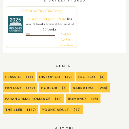
LIBRI LETTI 2025
2025 Reading Challenge
Il salotto del gatto libraio
has
read 7 books toward her goal of
50 books.
7 of 50
(14%)
view books
GENERI
CLASSICI
(14)
DISTOPICO
(49)
EROTICO
(4)
FANTASY
(159)
HORROR
(8)
NARRATIVA
(245)
PARANORMAL ROMANCE
(10)
ROMANCE
(95)
THRILLER
(147)
YOUNG ADULT
(57)
AUTORI