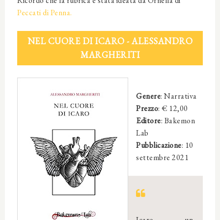
Ricordo che la rubrica è stata ideata da Ornella di
Peccati di Penna.
NEL CUORE DI ICARO
- ALESSANDRO
MARGHERITI
Genere
: Narrativa
Prezzo
: € 12,00
Editore
: Bakemon
Lab
Pubblicazione
:
10
settembre 2021
Icaro, un