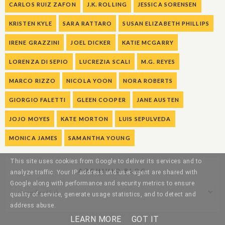
CARLOS RUIZ ZAFON
J.K. ROLLING
JESSICA SORENSEN
KRISTEN KYLE
SARA RATTARO
SUSAN ELIZABETH PHILLIPS
IRENE GRAZZINI
JOEL DICKER
KATIE MCGARRY
LORENZA DI SEPIO
LUCREZIA SCALI
M.G. REYES
MARCO RIZZO
NICOLA YOON
NORA ROBERTS
GIORGIO FALETTI
GLEEN COOPER
JANE AUSTEN
JOJO MOYES
KATE MORTON
LUIS SEPULVEDA
MONICA JAMES
SAMANTHA YOUNG
This site uses cookies from Google to deliver its services and to
ARCHIVIO BLOG
analyze traffic. Your IP address and user-agent are shared with
Google along with performance and security metrics to ensure
quality of service, generate usage statistics, and to detect and
address abuse.
LEARN MORE
GOT IT