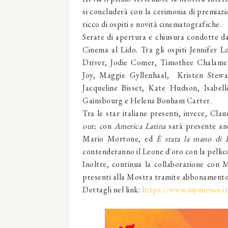
si concluderà con la cerimonia di premiazi
ricco di ospiti e novità cinematografiche.
Serate di apertura e chiusura condotte da
Cinema al Lido. Tra gli ospiti Jennife
Driver, Jodie Comer, Timothee Chalamet
Joy, Maggie Gyllenhaal, Kristen Stewa
Jacqueline Bisset, Kate Hudson, Isabe
Gainsbourg e Helena Bonham Carter.
Tra le star italiane presenti, invece, Cla
out; c
on
America Latina
sarà presente an
Mario Mortone, ed
È stata la mano di 
contenderanno il Leone d'oro con la pellic
Inoltre, continua la collaborazione con
presenti alla Mostra tramite abbonamento
Dettagli nel link:
https://www.mymovies.i