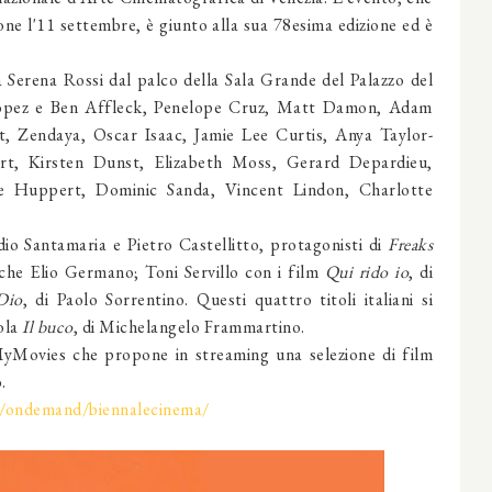
one l'11 settembre, è giunto alla sua 78esima edizione ed è
 Serena Rossi dal palco della Sala Grande del Palazzo del
r Lopez e Ben Affleck, Penelope Cruz, Matt Damon, Adam
, Zendaya, Oscar Isaac, Jamie Lee Curtis, Anya Taylor-
rt, Kirsten Dunst, Elizabeth Moss, Gerard Depardieu,
lle Huppert, Dominic Sanda, Vincent Lindon, Charlotte
udio Santamaria e Pietro Castellitto, protagonisti di
Freaks
che Elio Germano; Toni Servillo con i film
Qui rido io
, di
Dio
, di Paolo Sorrentino. Questi quattro titoli italiani si
ola
Il buco
, di Michelangelo Frammartino.
 MyMovies che propone in streaming una selezione di film
.
t/ondemand/biennalecinema/