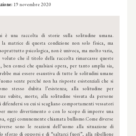
zione:
19 novembre 2020
ini è una raccolta di storie sulla solitudine umana.
 la matrice di questa condizione non solo fisica, ma
soprattutto psicologica, non è univoca, ma molto varia,
 voluto che il titolo della raccolta rimarcasse queste
à, ben consci che qualsiasi opera, per tanto amplia sia,
ebbe mai essere esaustiva di tutte le solitudini umane
l’uomo sente perché non ha risposte esistenziali che si
o stesso dubita l’esistenza; alla solitudine per
nze subite, morte; alla solitudine vissuta da persone
 di difendersi su cui si scagliano comportamenti vessatori
o per mero divertimento o con lo scopo di imporre una
essa, oggi comunemente chiamata bullismo.Come diverse
iverse sono le reazioni dell’uomo alla situazione di
o sforzo di opporsi e di “saltarci fuori”, alla ribellione