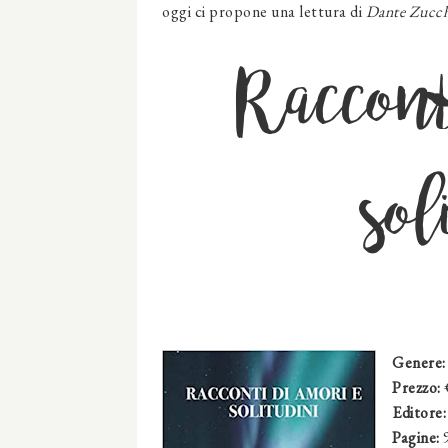
oggi ci propone una lettura di
Dante Zucch
Raccont
sol
Genere
Prezzo:
Editore:
Pagine: