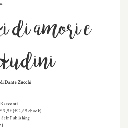
i.
i di amori e
itudini
di
Dante Zucchi
:
Racconti
€ 9,99 (€ 2,69 ebook)
Self Publishing
91