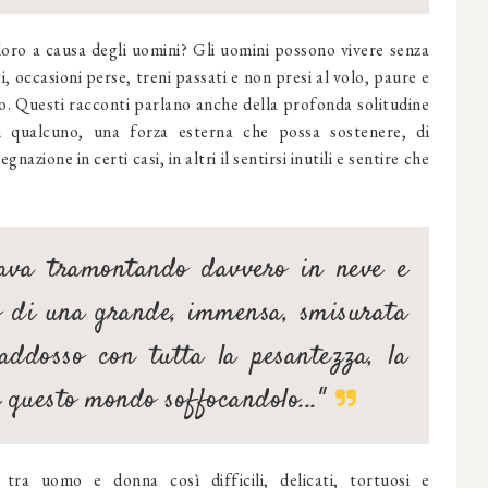
loro a causa degli uomini? Gli uomini possono vivere senza
i, occasioni perse, treni passati e non presi al volo, paure e
o. Questi racconti parlano anche della profonda solitudine
in qualcuno, una forza esterna che possa sostenere, di
azione in certi casi, in altri il sentirsi inutili e sentire che
tava tramontando davvero in neve e
co di una grande, immensa, smisurata
 addosso con tutta la pesantezza, la
di questo mondo soffocandolo..."
tra uomo e donna così difficili, delicati, tortuosi e