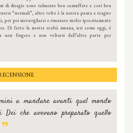
ioni di disagio sono talmente ben camuffate e così ben
tenersi “normali”, altre volte è la nostra paura a reagire
ci, per poi meravigliarci e rimanere molto ipocritamente
nze. Di fatto la nostra realtà umana, ieri come oggi, è
ta non fingere e non voltarsi dall’altra parte per
RECENSIONE
omini a mandare avanti quel mondo
li Dei che avevano preparato quello