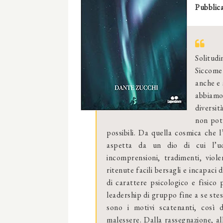
Pubblica
Solitud
Siccome
anche e 
abbiamo
diversit
non potr
possibili. Da quella cosmica che 
aspetta da un dio di cui l’uom
incomprensioni, tradimenti, viole
ritenute facili bersagli e incapaci
di carattere psicologico e fisic
leadership di gruppo fine a se st
sono i motivi scatenanti, così d
malessere. Dalla rassegnazione, all