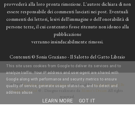
provvederà alla loro pronta rimozione. L'autore dichiara di non
essere responsabile dei commenti lasciati nei post. Eventuali
commenti dei lettori, lesivi dell'immagine o dell'onorabilità di
persone terze, il cui contenuto fosse ritenuto non idoneo alla
pubblicazione
verranno insindacabilmente rimossi.
Contenuti © Sonia Graziano - Il Salotto del Gatto Libraio
This site uses cookies from Google to deliver its services and to
analyze traffic. Your IP address and user-agent are shared with
Google along with performance and security metrics to ensure
© 2017
Il Salotto del Gatto Libraio
. Designed by
Catnip Design | Be
quality of service, generate usage statistics, and to detect and
SophistiCATed
© . Disegno realizzato da
Momo's Dream
All rights
address abuse.
reserved.
LEARN MORE
GOT IT