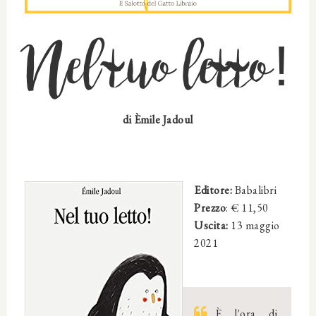
Nel tuo letto!
di Èmile Jadoul
Editore:
Babalibri
Prezzo
: €
11,50
Uscita:
13 maggio
2021
È l'ora di