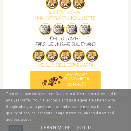
This site uses cookies from Google to deliver its services and to
analyze traffic. Your IP address and user-agent are shared with
Google along with performance and security metrics to ensure
LIBRI LETTI 2025
quality of service, generate usage statistics, and to detect and
2025 Reading Challenge
address abuse.
LEARN MORE
GOT IT
Il salotto del gatto libraio
has