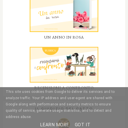
UN ANNO IN ROSA
RECENSIONI A CONFRONTO
This site uses cookies from Google to deliver its services and to
analyze traffic. Your IP address and user-agent are shared with
Google along with performance and security metrics to ensure
IL GIUDIZIO DEL GATTO
quality of service, generate usage statistics, and to detect and
address abuse.
LEARN MORE
GOT IT