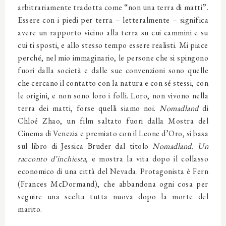
arbitrariamente tradotta come “non una terra di matti”.
Essere con i piedi per terra – letteralmente – significa
avere un rapporto vicino alla terra su cui cammini e su
cui ti sposti, e allo stesso tempo essere realisti. Mi piace
perché, nel mio immaginario, le persone che si spingono
fuori dalla società e dalle sue convenzioni sono quelle
che cercano il contatto con la natura e con sé stessi, con
le origini, e non sono loro i folli. Loro, non vivono nella
terra dei matti, forse quelli siamo noi.
Nomadland
di
Chloé Zhao, un film saltato fuori dalla Mostra del
Cinema di Venezia e premiato con il Leone d’Oro, si basa
sul libro di Jessica Bruder dal titolo
Nomadland. Un
racconto d’inchiesta
, e mostra la vita dopo il collasso
economico di una città del Nevada. Protagonista è Fern
(Frances McDormand), che abbandona ogni cosa per
seguire una scelta tutta nuova dopo la morte del
marito.