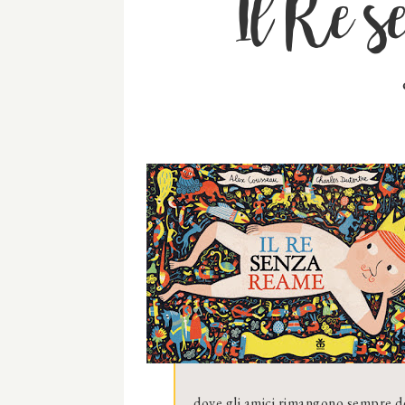
Il Re 
dove gli amici rimangono sempre de