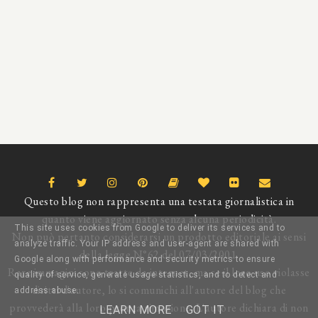
Questo blog non rappresenta una testata giornalistica in
quanto viene aggiornato senza alcuna periodicità.
This site uses cookies from Google to deliver its services and to
Non può pertanto considerarsi un prodotto editoriale ai sensi
analyze traffic. Your IP address and user-agent are shared with
della legge N°62 del 07/03/2001.
Google along with performance and security metrics to ensure
Rare immagini sono tratte da internet, ma se il loro uso violasse
quality of service, generate usage statistics, and to detect and
diritti d'autore, lo si comunichi all'autore del blog che
address abuse.
provvederà alla loro pronta rimozione. L'autore dichiara di non
LEARN MORE
GOT IT