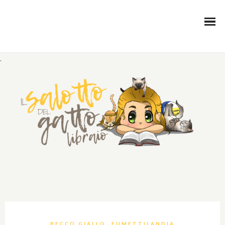
.
,
BECCO GIALLO
FUMETTILANDIA