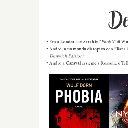
D
•
Ero a
Londra
con Sarah in "
Phobia
" di Wu
•
Andrò in
un mondo distopico
con Eliana i
Dunwich Edizioni
•
Andrò a
Caraval
assieme a Rossella e Tell