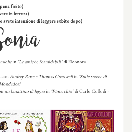
pena finito)
vete in lettura)
e avete intenzione di leggere subito dopo)
Sonia
amiche
in
"Le amiche formidabili"
di
Eleonora
a
con
Audrey Rose e
Thomas Cresswell
in
"Sulle tracce di
 Mondadori
on
un burattino di legno
in
"Pinocchio"
di Carlo Collodi
-