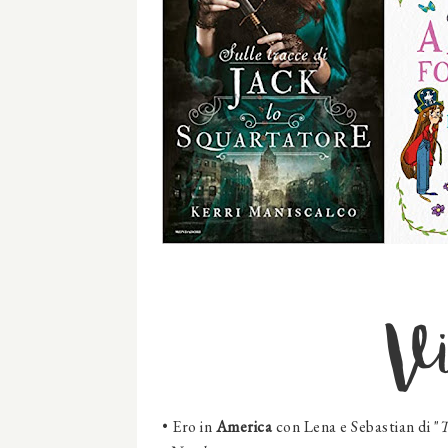
Vi
•
Ero in
America
con Lena e Sebastian di "
T