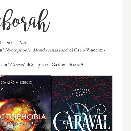
eborah
lf Dorn -
TeA
n "
Nyctophobia. Mondo senza luce
" di Carlo Vincenzi -
a in "
Caraval
" di Stephanie Garber -
Rizzoli