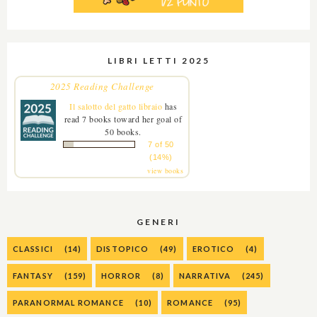
LIBRI LETTI 2025
2025 Reading Challenge
Il salotto del gatto libraio
has
read 7 books toward her goal of
50 books.
7 of 50
(14%)
view books
GENERI
CLASSICI
(14)
DISTOPICO
(49)
EROTICO
(4)
FANTASY
(159)
HORROR
(8)
NARRATIVA
(245)
PARANORMAL ROMANCE
(10)
ROMANCE
(95)