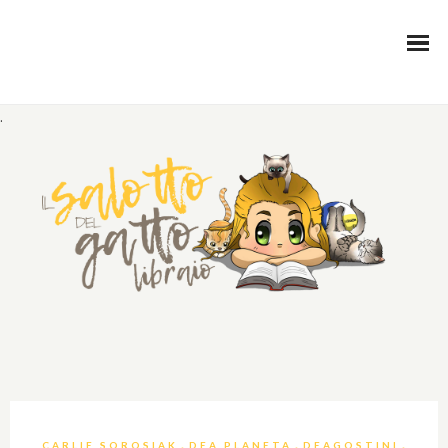
.
,
,
,
CARLIE SOROSIAK
DEA PLANETA
DEAGOSTINI