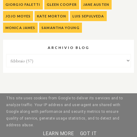
GIORGIO FALETTI
GLEEN COOPER
JANE AUSTEN
JOJO MOYES
KATE MORTON
LUIS SEPULVEDA
MONICA JAMES
SAMANTHA YOUNG
ARCHIVIO BLOG
This site uses cookies from Google to deliver its services and to
analyze traffic. Your IP address and user-agent are shared with
Google along with performance and security metrics to ensure
quality of service, generate usage statistics, and to detect and
address abuse.
LEARN MORE
GOT IT