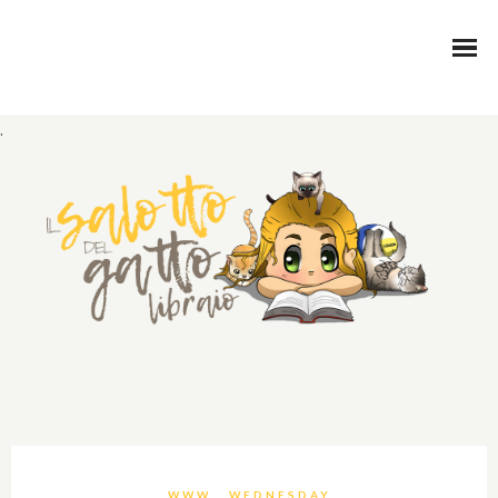
.
WWW… WEDNESDAY