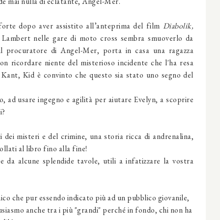
de mai nulla di eclatante, Angel-Mer.
orte dopo aver assistito all’anteprima del film
Diabolik,
ky Lambert nelle gare di moto cross sembra smuoverlo da
il procuratore di Angel-Mer, porta in casa una ragazza
on ricordare niente del misterioso incidente che l'ha resa
a Kant, Kid è convinto che questo sia stato uno segno del
o, ad usare ingegno e agilità per aiutare Evelyn, a scoprire
ri?
 dei misteri e del crimine, una storia ricca di andrenalina,
ati al libro fino alla fine!
e da alcune splendide tavole, utili a infatizzare la vostra
ico che pur essendo indicato più ad un pubblico giovanile,
ntusiasmo anche tra i più "grandi" perché in fondo, chi non ha