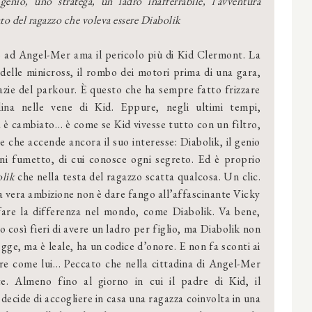
enio, uno stratega, un ladro inafferrabile, l’avventura
to del ragazzo che voleva essere Diabolik
ad Angel-Mer ama il pericolo più di Kid Clermont. La
 delle minicross, il rombo dei motori prima di una gara,
azie del parkour. È questo che ha sempre fatto frizzare
alina nelle vene di Kid. Eppure, negli ultimi tempi,
 è cambiato… è come se Kid vivesse tutto con un filtro,
 che accende ancora il suo interesse: Diabolik, il genio
gni fumetto, di cui conosce ogni segreto. Ed è proprio
lik
che nella testa del ragazzo scatta qualcosa. Un clic.
a vera ambizione non è dare fango all’affascinante Vicky
fare la differenza nel mondo, come Diabolik. Va bene,
osì fieri di avere un ladro per figlio, ma Diabolik non
egge, ma è leale, ha un codice d’onore. E non fa sconti ai
ere come lui… Peccato che nella cittadina di Angel-Mer
e. Almeno fino al giorno in cui il padre di Kid, il
cide di accogliere in casa una ragazza coinvolta in una