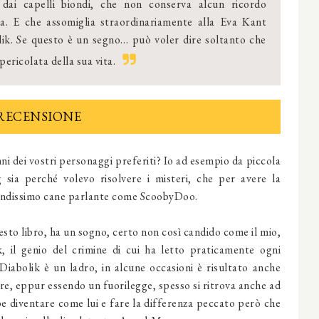
 dai capelli biondi, che non conserva alcun ricordo
na. E che assomiglia straordinariamente alla Eva Kant
lik. Se questo è un segno… può voler dire soltanto che
pericolata della sua vita.
RECENSIONE
ni dei vostri personaggi preferiti? Io ad esempio da piccola
sia perché volevo risolvere i misteri, che per avere la
randissimo cane parlante come ScoobyDoo.
sto libro, ha un sogno, certo non così candido come il mio,
, il genio del crimine di cui ha letto praticamente ogni
iabolik è un ladro, in alcune occasioni è risultato anche
e, eppur essendo un fuorilegge, spesso si ritrova anche ad
bbe diventare come lui e fare la differenza peccato però che