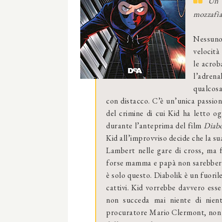
Un g
mozzafia
Nessuno 
velocità
le acrob
l’adren
qualcosa
con distacco. C’è un’unica passione
del crimine di cui Kid ha letto o
durante l’anteprima del film
Diabo
Kid all’improvviso decide che la su
Lambert nelle gare di cross, ma 
forse mamma e papà non sarebbero c
è solo questo. Diabolik è un fuoril
cattivi. Kid vorrebbe davvero ess
non succeda mai niente di nient
procuratore Mario Clermont, non de