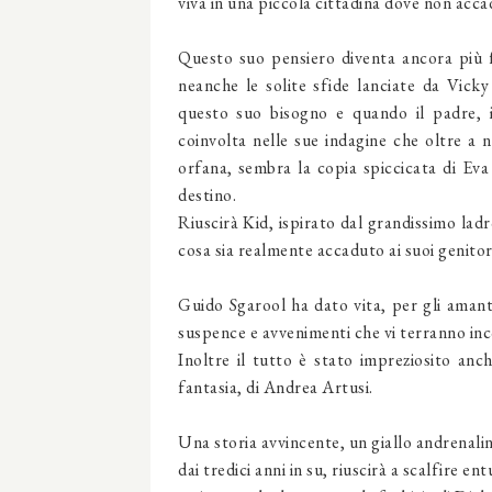
viva in una piccola cittadina dove non acca
Questo suo pensiero diventa ancora più f
neanche le solite sfide lanciate da Vic
questo suo bisogno e quando il padre, 
coinvolta nelle sue indagine che oltre a n
orfana, sembra la copia spiccicata di Ev
destino.
Riuscirà Kid, ispirato dal grandissimo ladr
cosa sia realmente accaduto ai suoi genito
Guido Sgarool ha dato vita, per gli amanti
suspence e avvenimenti che vi terranno incoll
Inoltre il tutto è stato impreziosito anch
fantasia, di Andrea Artusi.
Una storia avvincente, un giallo andrenalin
dai tredici anni in su, riuscirà a scalfire e