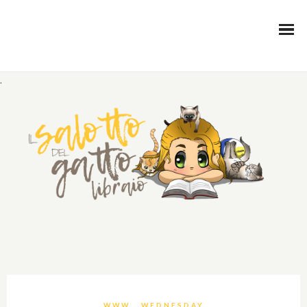
.
WWW… WEDNESDAY