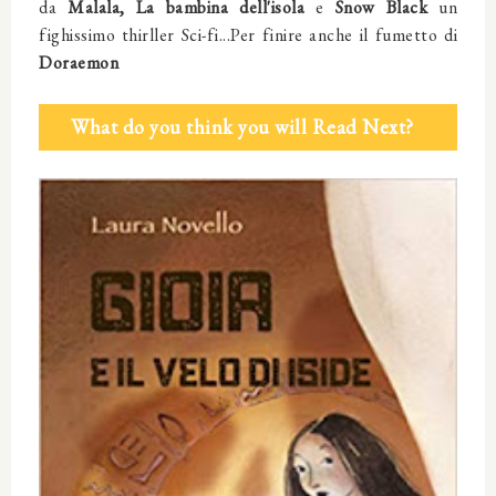
da
Malala, La bambina dell'isola
e
Snow Black
un
fighissimo thirller Sci-fi...Per finire anche il fumetto di
Doraemon
What do you think you will Read Next?